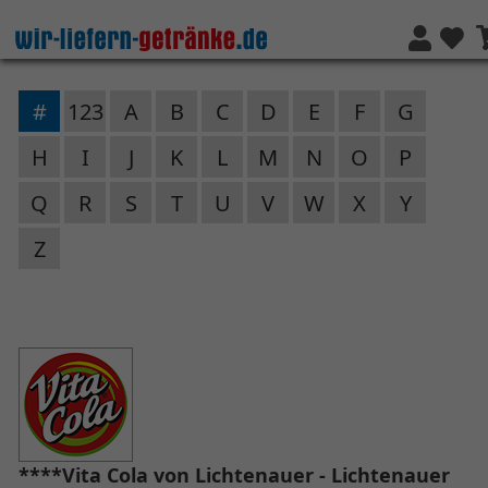
#
123
A
B
C
D
E
F
G
H
I
J
K
L
M
N
O
P
Q
R
S
T
U
V
W
X
Y
Z
****Vita Cola von Lichtenauer - Lichtenauer